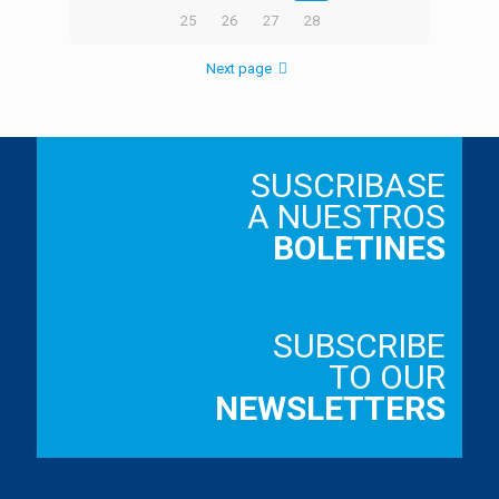
25
26
27
28
Next page
SUSCRIBASE
A NUESTROS
BOLETINES
SUBSCRIBE
TO OUR
NEWSLETTERS