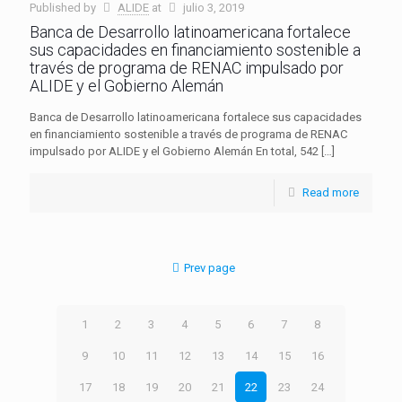
Published by
ALIDE
at
julio 3, 2019
Banca de Desarrollo latinoamericana fortalece
sus capacidades en financiamiento sostenible a
través de programa de RENAC impulsado por
ALIDE y el Gobierno Alemán
Banca de Desarrollo latinoamericana fortalece sus capacidades
en financiamiento sostenible a través de programa de RENAC
impulsado por ALIDE y el Gobierno Alemán En total, 542
[…]
Read more
Prev page
1
2
3
4
5
6
7
8
9
10
11
12
13
14
15
16
17
18
19
20
21
22
23
24