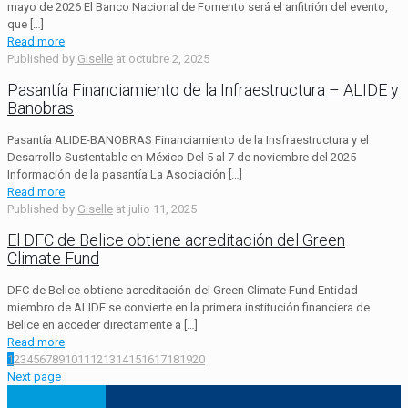
mayo de 2026 El Banco Nacional de Fomento será el anfitrión del evento,
que
[…]
Read more
Published by
Giselle
at
octubre 2, 2025
Pasantía Financiamiento de la Infraestructura – ALIDE y
Banobras
Pasantía ALIDE-BANOBRAS Financiamiento de la Insfraestructura y el
Desarrollo Sustentable en México Del 5 al 7 de noviembre del 2025
Información de la pasantía La Asociación
[…]
Read more
Published by
Giselle
at
julio 11, 2025
El DFC de Belice obtiene acreditación del Green
Climate Fund
DFC de Belice obtiene acreditación del Green Climate Fund Entidad
miembro de ALIDE se convierte en la primera institución financiera de
Belice en acceder directamente a
[…]
Read more
1
2
3
4
5
6
7
8
9
10
11
12
13
14
15
16
17
18
19
20
Next page