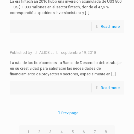
La era fintech En 2016 hubo una inversión acumulada de US$ 800
– US$ 1 000 millones en el sector fintech, donde el 47,9 %
correspondió a «padrinos inversionistas» y
[…]
Read more
Published by
ALIDE
at
septiembre 19, 2018
La ruta de los fideicomisos La Banca de Desarrollo debe trabajar
en su creatividad para satisfacer las necesidades de
financiamiento de proyectos y sectores, especialmente en
[…]
Read more
Prev page
1
2
3
4
5
6
7
8