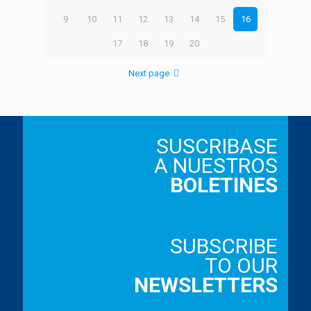
9
10
11
12
13
14
15
16
17
18
19
20
Next page
SUSCRIBASE
A NUESTROS
BOLETINES
SUBSCRIBE
TO OUR
NEWSLETTERS