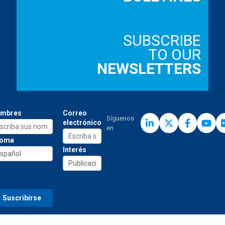
SUBSCRIBE
TO OUR
NEWSLETTERS
mbres
Correo
Síguenos
electrónico
en
ioma
Interés