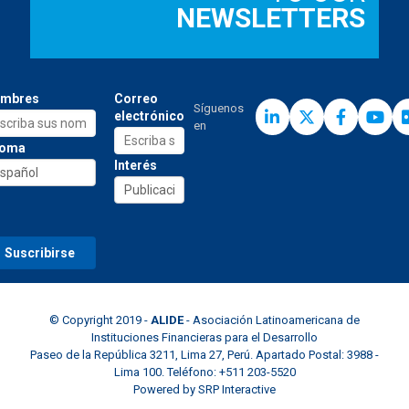
NEWSLETTERS
mbres
Correo
Síguenos
electrónico
en
ioma
Interés
© Copyright 2019 -
ALIDE
- Asociación Latinoamericana de
Instituciones Financieras para el Desarrollo
Paseo de la República 3211, Lima 27, Perú. Apartado Postal: 3988 -
Lima 100. Teléfono: +511 203-5520
Powered by
SRP Interactive