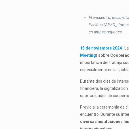
El encuentro, desarrol
Pacífico (APEC), foment
en ambas regiones.
15 de noviembre 2024-
L
Meeting
) sobre Cooperac
importancia del trabajo coo
especialmente en las pobla
Durante dos días de intens
financiera, la digitalizació
oportunidades de cooperac
Previo a la ceremonia de c
encuentro. Durante su int
diversas instituciones f
internacionales»
.