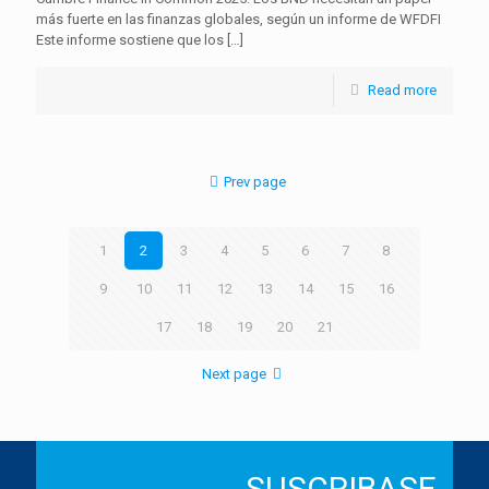
más fuerte en las finanzas globales, según un informe de WFDFI
Este informe sostiene que los
[…]
Read more
Prev page
1
2
3
4
5
6
7
8
9
10
11
12
13
14
15
16
17
18
19
20
21
Next page
SUSCRIBASE