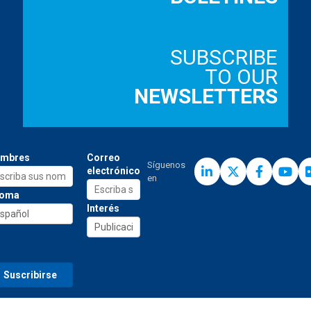
SUBSCRIBE
TO OUR
NEWSLETTERS
mbres
Correo
Síguenos
electrónico
en
ioma
Interés