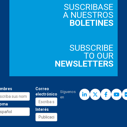
SUSCRIBASE
A NUESTROS
BOLETINES
SUBSCRIBE
TO OUR
NEWSLETTERS
mbres
Correo
Síguenos
electrónico
en
ioma
Interés