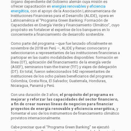
órgano dependiente del Gobierno alemán cuya misión es
ofrecer capacitación en
energías renovables
y
eficiencia
energética
, con el apoyo de la Asociación Latinoamericana de
Instituciones Financieras para el Desarrollo (ALIDE), opera en
Latinoamérica el “Programa Green Banking: Formación de
Capacidades en Energía Verde y Financiamiento Climático”, cuyo
propósito es fortalecer el expertise de los banqueros en lo
concerniente a financiamiento de desarrollo sostenible.
Como parte del programa —que fue lanzado oficialmente en
noviembre de 2018 en Perú —, ALIDE y Renac convocaron y
seleccionaron a representantes de las instituciones financieras a
participar en las cuatro modalidades disponibles: formación en
línea (OT), aplicación del financiamiento de la energía verde
(AGEF), seminarios train-the-trainer (TtT) y viajes de delegación
(DT). En total, fueron seleccionados 542 representantes de
instituciones de los ocho países beneficiarios del programa:
Colombia, Costa Rica, El Salvador, Guatemala, Honduras,
Nicaragua, Panamá y Perú.
Con una duración de 3 años,
el propósito del programa es
mejorar y reforzar las capacidades del sector financiero,
a fin de crear nuevas líneas de negocios para financiar
proyectos de energía renovable y eficiencia energética,
y
fomentar el uso de los instrumentos de financiamiento climático
provistos internacionalmente.
Cabe precisar que el “Programa Green Banking” se ejecutó