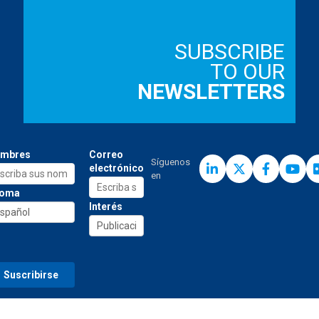
SUBSCRIBE
TO OUR
NEWSLETTERS
mbres
Correo
Síguenos
electrónico
en
ioma
Interés