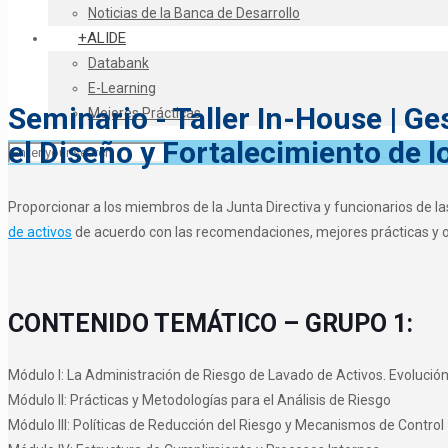
Noticias de la Banca de Desarrollo
+ALIDE
Databank
E-Learning
Seminario - Taller In-House | Ge
Mejores Prácticas
el Diseño y Fortalecimiento de 
Proporcionar a los miembros de la Junta Directiva y funcionarios de l
de activos
de acuerdo con las recomendaciones, mejores prácticas y obl
CONTENIDO TEMÁTICO – GRUPO 1:
Módulo I: La Administración de Riesgo de Lavado de Activos. Evolució
Módulo II: Prácticas y Metodologías para el Análisis de Riesgo
Módulo III: Políticas de Reducción del Riesgo y Mecanismos de Control