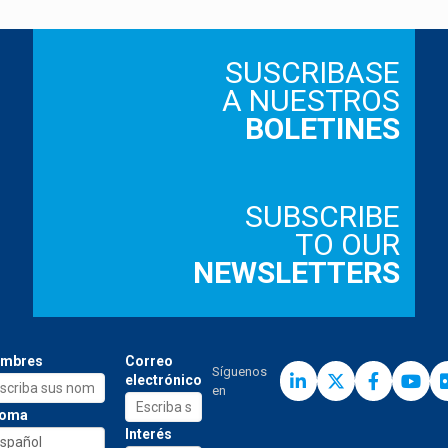
SUSCRIBASE
A NUESTROS
BOLETINES
SUBSCRIBE
TO OUR
NEWSLETTERS
mbres
Correo
Síguenos
electrónico
en
ioma
Interés