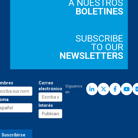
A NUESTROS
BOLETINES
SUBSCRIBE
TO OUR
NEWSLETTERS
mbres
Correo
Síguenos
electrónico
en
ioma
Interés