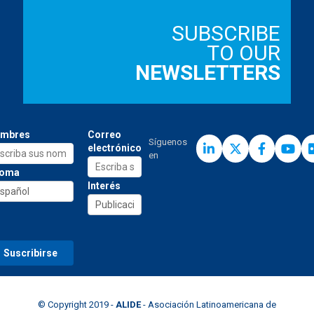
SUBSCRIBE
TO OUR
NEWSLETTERS
mbres
Correo
Síguenos
electrónico
en
ioma
Interés
© Copyright 2019 -
ALIDE
- Asociación Latinoamericana de