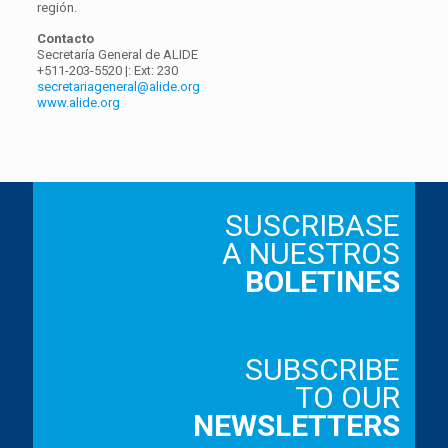
región.
Contacto
Secretaría General de ALIDE
+511-203-5520 |: Ext: 230
secretariageneral@alide.org
www.alide.org
SUSCRIBASE
A NUESTROS
BOLETINES
SUBSCRIBE
TO OUR
NEWSLETTERS