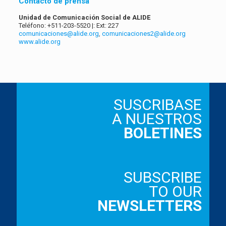
Contacto de prensa
Unidad de Comunicación Social de ALIDE
Teléfono: +511-203-5520 |: Ext: 227
comunicaciones@alide.org
,
comunicaciones2@alide.org
www.alide.org
SUSCRIBASE
A NUESTROS
BOLETINES
SUBSCRIBE
TO OUR
NEWSLETTERS