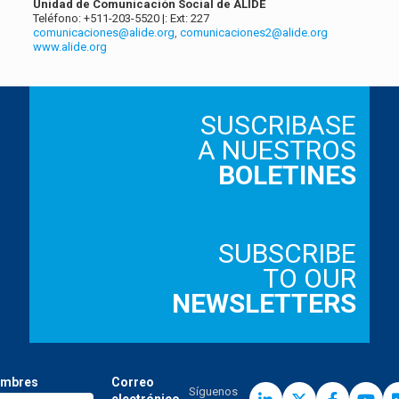
Unidad de Comunicación Social de ALIDE
Teléfono: +511-203-5520 |: Ext: 227
comunicaciones@alide.org
,
comunicaciones2@alide.org
www.alide.org
SUSCRIBASE
A NUESTROS
BOLETINES
SUBSCRIBE
TO OUR
NEWSLETTERS
mbres
Correo
Síguenos