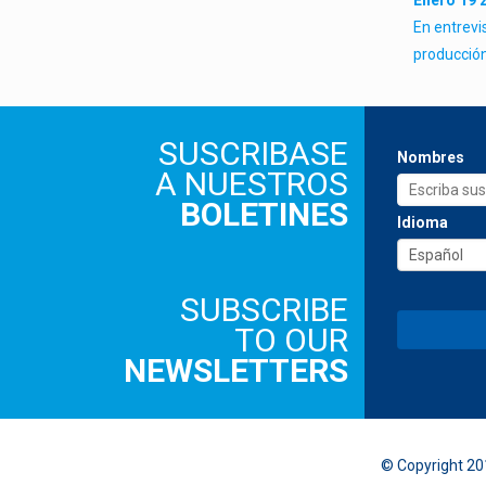
Enero 19 
En entrevi
producción
SUSCRIBASE
Nombres
A NUESTROS
BOLETINES
Idioma
SUBSCRIBE
TO OUR
NEWSLETTERS
© Copyright 20