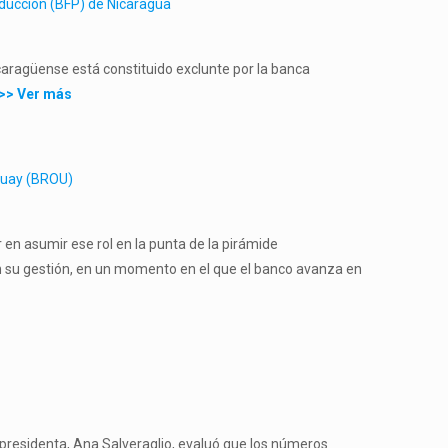
oducción (BFP)
de Nicaragua
aragüense está constituido exclunte por la banca
>> Ver más
uguay (BROU)
en asumir ese rol en la punta de la pirámide
en su gestión, en un momento en el que el banco avanza en
 presidenta, Ana Salveraglio, evaluó que los números