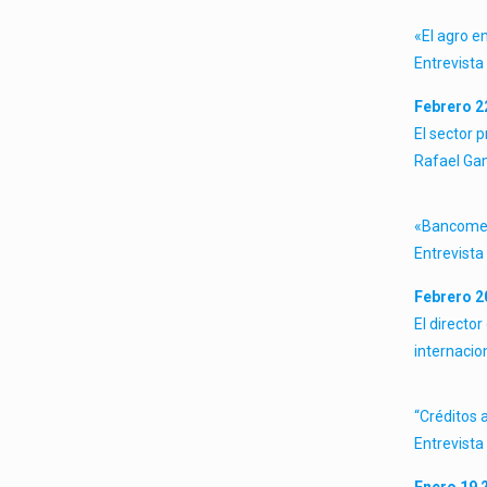
«El agro e
Entrevista
Febrero 2
El sector 
Rafael Gam
«Bancomext
Entrevista
Febrero 2
El directo
internacio
“Créditos a
Entrevista