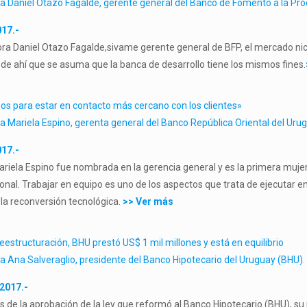
 a Daniel Otazo Fagalde, gerente general del Banco de Fomento a la Pr
017.-
ra Daniel Otazo Fagalde,sivame gerente general de BFP, el mercado nic
 de ahí que se asuma que la banca de desarrollo tiene los mismos fines.
s para estar en contacto más cercano con los clientes»
 a Mariela Espino, gerenta general del Banco República Oriental del Ur
017.-
riela Espino fue nombrada en la gerencia general y es la primera mujer 
onal. Trabajar en equipo es uno de los aspectos que trata de ejecutar 
 la reconversión tecnológica.
>> Ver más
eestructuración, BHU prestó US$ 1 mil millones y está en equilibrio
 a Ana Salveraglio, presidente del Banco Hipotecario del Uruguay
(BHU).
2017.-
s de la aprobación de la ley que reformó al Banco Hipotecario (BHU), su