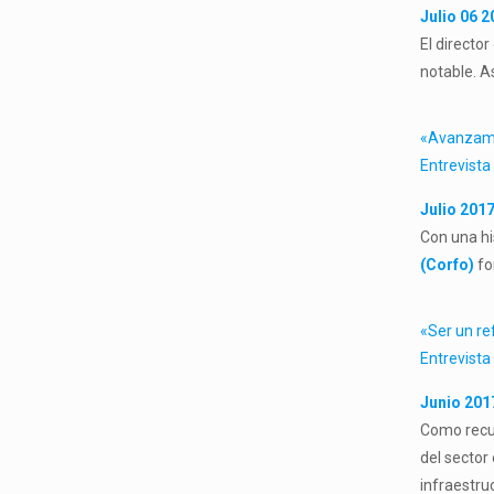
Julio 06 2
El director
notable. A
«Avanzamo
Entrevista
Julio 2017
Con una hi
(Corfo)
fo
«Ser un re
Entrevista
Junio 201
Como recue
del sector
infraestruc