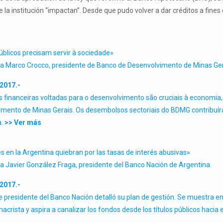
e la institución “impactan”. Desde que pudo volver a dar créditos a fine
blicos precisam servir à sociedade»
 a Marco Crocco, presidente de
Banco de Desenvolvimento de Minas Gera
2017.-
es financeiras voltadas para o desenvolvimento são cruciais à economia
imento de Minas Gerais
. Os desembolsos sectoriais do BDMG contribuí
.
>> Ver más
 en la Argentina quiebran por las tasas de interés abusivas»
 a Javier González Fraga, presidente del
Banco Nación de Argentina.
2017.-
e presidente del Banco Nación detalló su plan de gestión. Se muestra en
crista y aspira a canalizar los fondos desde los títulos públicos hacia e