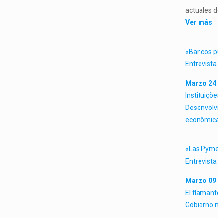
actuales d
Ver más
«Bancos pú
Entrevista
Marzo 24 
Instituiçõ
Desenvolv
econômica
«Las Pymes
Entrevista
Marzo 09 
El flamant
Gobierno ma