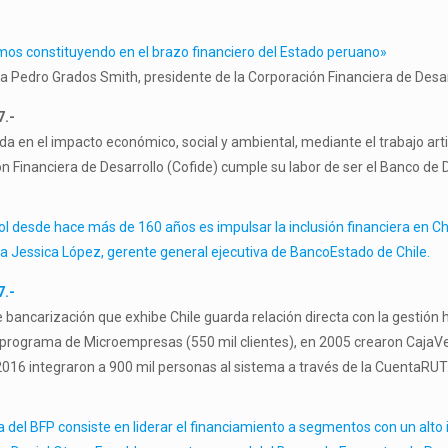
os constituyendo en el brazo financiero del Estado peruano»
 a Pedro Grados Smith, presidente de la Corporación Financiera de Desar
7.-
a en el impacto económico, social y ambiental, mediante el trabajo arti
n Financiera de Desarrollo (Cofide) cumple su labor de ser el Banco de D
ol desde hace más de 160 años es impulsar la inclusión financiera en Ch
 a Jessica López, gerente general ejecutiva de BancoEstado de Chile.
7.-
e bancarización que exhibe Chile guarda relación directa con la gestión h
 programa de Microempresas (550 mil clientes), en 2005 crearon CajaVe
 2016 integraron a 900 mil personas al sistema a través de la CuentaRUT
a del BFP consiste en liderar el financiamiento a segmentos con un alto