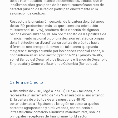
de los intermediarios financieros comerciales; e indica que en
los últimos años gran parte de las instituciones financieras de
carácter público de la región participan directamente en la
asignación de créditos.
Respecto a la orientación sectorial de la cartera de préstamos
de las IFD, predominan más las que tienen una orientación
multisectorial (61.7 %), producto de la elección de algunos
bancos especializados, ya sea por mandato de las políticas de
financiamiento nacional o por una decisión estratégica propia
de la institución, en diversificar su cartera de créditos hacia
diferentes sectores productivos, de tal manera que pueda
mitigarse el riesgo asumido por los bancos especializados, al
concentrase en un solo sector (gráfico N°2 ). Ejemplo de ello,
son el Banco del Desarrollo de Ecuador y el Banco de Desarrollo
Empresarial y Comercio Exterior de Colombia (Bancoldex).
Cartera de Crédito
A diciembre de 2016, llegó a los US$ 807,427 millones, que
representa un incremento de 14.9 % en relación al año anterior.
En la cartera de créditos de una muestra de 48 IFD
pertenecientes a 18 países de la región se observa que los
sectores agropecuario y rural; vivienda, construcción e
infraestructura; comercio e industria manufacturera, son los
principales receptores del financiamiento. El sector