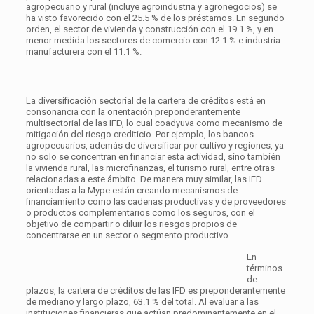
agropecuario y rural (incluye agroindustria y agronegocios) se
ha visto favorecido con el 25.5 % de los préstamos. En segundo
orden, el sector de vivienda y construcción con el 19.1 %, y en
menor medida los sectores de comercio con 12.1 % e industria
manufacturera con el 11.1 %.
La diversificación sectorial de la cartera de créditos está en
consonancia con la orientación preponderantemente
multisectorial de las IFD, lo cual coadyuva como mecanismo de
mitigación del riesgo crediticio. Por ejemplo, los bancos
agropecuarios, además de diversificar por cultivo y regiones, ya
no solo se concentran en financiar esta actividad, sino también
la vivienda rural, las microfinanzas, el turismo rural, entre otras
relacionadas a este ámbito. De manera muy similar, las IFD
orientadas a la Mype están creando mecanismos de
financiamiento como las cadenas productivas y de proveedores
o productos complementarios como los seguros, con el
objetivo de compartir o diluir los riesgos propios de
concentrarse en un sector o segmento productivo.
En
términos
de
plazos, la cartera de créditos de las IFD es preponderantemente
de mediano y largo plazo, 63.1 % del total. Al evaluar a las
instituciones financieras que actúan predominantemente en el