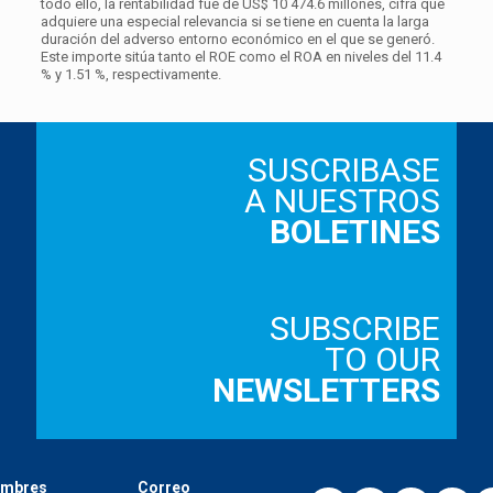
todo ello, la rentabilidad fue de US$ 10 474.6 millones, cifra que
adquiere una especial relevancia si se tiene en cuenta la larga
duración del adverso entorno económico en el que se generó.
Este importe sitúa tanto el ROE como el ROA en niveles del 11.4
% y 1.51 %, respectivamente.
SUSCRIBASE
A NUESTROS
BOLETINES
SUBSCRIBE
TO OUR
NEWSLETTERS
mbres
Correo