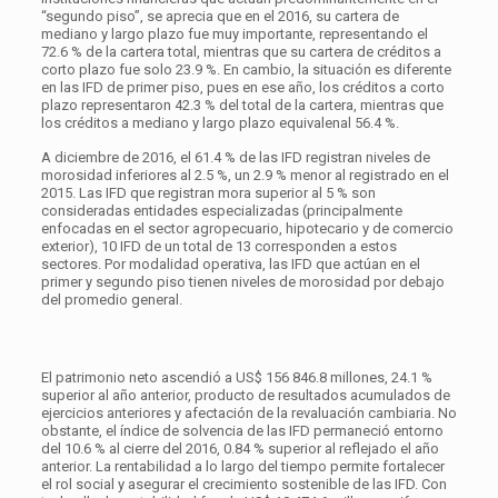
“segundo piso”, se aprecia que en el 2016, su cartera de
mediano y largo plazo fue muy importante, representando el
72.6 % de la cartera total, mientras que su cartera de créditos a
corto plazo fue solo 23.9 %. En cambio, la situación es diferente
en las IFD de primer piso, pues en ese año, los créditos a corto
plazo representaron 42.3 % del total de la cartera, mientras que
los créditos a mediano y largo plazo equivalenal 56.4 %.
A diciembre de 2016, el 61.4 % de las IFD registran niveles de
morosidad inferiores al 2.5 %, un 2.9 % menor al registrado en el
2015. Las IFD que registran mora superior al 5 % son
consideradas entidades especializadas (principalmente
enfocadas en el sector agropecuario, hipotecario y de comercio
exterior), 10 IFD de un total de 13 corresponden a estos
sectores. Por modalidad operativa, las IFD que actúan en el
primer y segundo piso tienen niveles de morosidad por debajo
del promedio general.
El patrimonio neto ascendió a US$ 156 846.8 millones, 24.1 %
superior al año anterior, producto de resultados acumulados de
ejercicios anteriores y afectación de la revaluación cambiaria. No
obstante, el índice de solvencia de las IFD permaneció entorno
del 10.6 % al cierre del 2016, 0.84 % superior al reflejado el año
anterior. La rentabilidad a lo largo del tiempo permite fortalecer
el rol social y asegurar el crecimiento sostenible de las IFD. Con