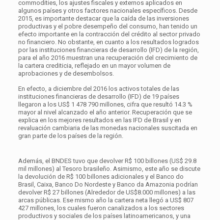
commodities, los ajustes fiscales y externos aplicados en
algunos países y otros factores nacionales específicos. Desde
2015, es importante destacar que la caída de las inversiones
productivas y el pobre desempeño del consumo, han tenido un
efecto importante en la contracción del crédito al sector privado
no financiero. No obstante, en cuanto a los resultados logrados
por las instituciones financieras de desarrollo (IFD) de la región,
para el año 2016 muestran una recuperación del crecimiento de
la cartera crediticia, reflejado en un mayor volumen de
aprobaciones y de desembolsos.
En efecto, a diciembre del 2016 los activos totales de las
instituciones financieras de desarrollo (IFD) de 19 países
llegaron a los US$ 1 478 790 millones, cifra que resultó 14.3 %
mayor al nivel alcanzado el año anterior. Recuperación que se
explica en los mejores resultados en las IFD de Brasil y en
revaluación cambiaria de las monedas nacionales suscitada en
gran parte de los países de la región.
Además, el BNDES tuvo que devolver R$ 100 billones (US$ 29.8
mil millones) al Tesoro brasileño. Asimismo, este año se discute
la devolución de R$ 100 billones adicionales y el Banco do
Brasil, Caixa, Banco Do Nordeste y Banco da Amazonia podrían
devolver R$ 27 billones (Alrededor de US$8.000 millones) a las
arcas públicas. Ese mismo año la cartera neta llegó a US$ 807
427 millones, los cuales fueron canalizados a los sectores
productivos y sociales de los países latinoamericanos, y una