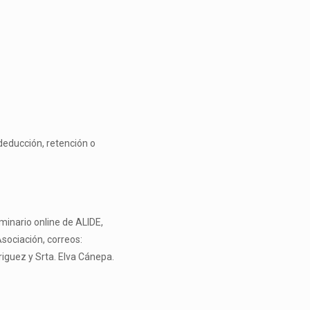
 deducción, retención o
eminario online de ALIDE,
Asociación, correos:
riguez y Srta. Elva Cánepa.